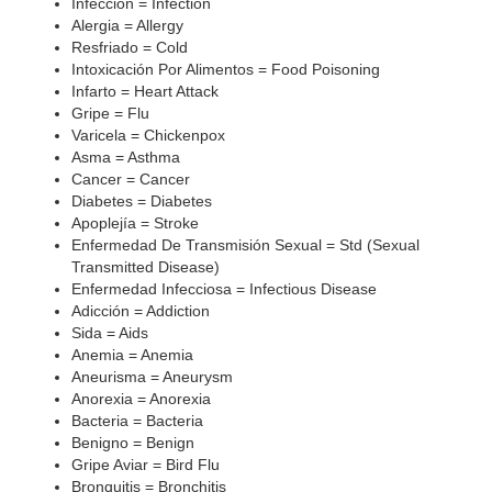
Infección = Infection
Alergia = Allergy
Resfriado = Cold
Intoxicación Por Alimentos = Food Poisoning
Infarto = Heart Attack
Gripe = Flu
Varicela = Chickenpox
Asma = Asthma
Cancer = Cancer
Diabetes = Diabetes
Apoplejía = Stroke
Enfermedad De Transmisión Sexual = Std (Sexual
Transmitted Disease)
Enfermedad Infecciosa = Infectious Disease
Adicción = Addiction
Sida = Aids
Anemia = Anemia
Aneurisma = Aneurysm
Anorexia = Anorexia
Bacteria = Bacteria
Benigno = Benign
Gripe Aviar = Bird Flu
Bronquitis = Bronchitis