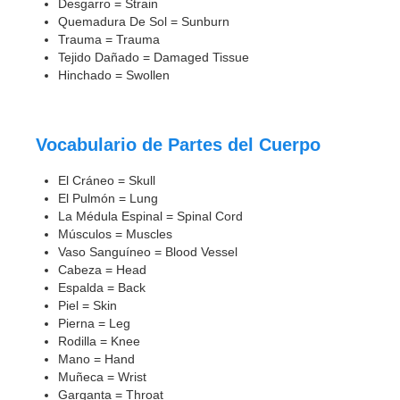
Desgarro = Strain
Quemadura De Sol = Sunburn
Trauma = Trauma
Tejido Dañado = Damaged Tissue
Hinchado = Swollen
Vocabulario de Partes del Cuerpo
El Cráneo = Skull
El Pulmón = Lung
La Médula Espinal = Spinal Cord
Músculos = Muscles
Vaso Sanguíneo = Blood Vessel
Cabeza = Head
Espalda = Back
Piel = Skin
Pierna = Leg
Rodilla = Knee
Mano = Hand
Muñeca = Wrist
Garganta = Throat