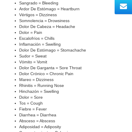
Sangrado = Bleeding
Ardor De Estómago = Heartburn
Vértigos = Dizziness
Somnolencia = Drowsiness
Dolor De Cabeza = Headache
Dolor = Pain
Escalofríos = Chills
Inflamación = Swelling
Dolor De Estómago = Stomachache
Sudor = Sweat
Vómito = Vomit
Dolor De Garganta = Sore Throat
Dolor Crónico = Chronic Pain
Mareo = Dizziness
Rhinitis = Running Nose
Hinchazón = Swelling
Dolor = Sore
Tos = Cough
Fiebre = Fever
Diarrhea = Diarrhea
Absceso = Abscess
Adiposidad = Adiposity