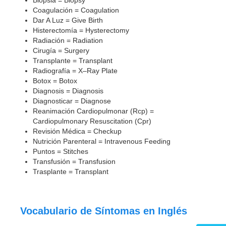
Coagulación = Coagulation
Dar A Luz = Give Birth
Histerectomía = Hysterectomy
Radiación = Radiation
Cirugía = Surgery
Transplante = Transplant
Radiografía = X–Ray Plate
Botox = Botox
Diagnosis = Diagnosis
Diagnosticar = Diagnose
Reanimación Cardiopulmonar (Rcp) =
Cardiopulmonary Resuscitation (Cpr)
Revisión Médica = Checkup
Nutrición Parenteral = Intravenous Feeding
Puntos = Stitches
Transfusión = Transfusion
Trasplante = Transplant
Vocabulario de Síntomas en Inglés