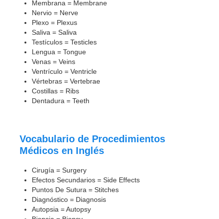
Membrana = Membrane
Nervio = Nerve
Plexo = Plexus
Saliva = Saliva
Testículos = Testicles
Lengua = Tongue
Venas = Veins
Ventrículo = Ventricle
Vértebras = Vertebrae
Costillas = Ribs
Dentadura = Teeth
Vocabulario de Procedimientos
Médicos en Inglés
Cirugía = Surgery
Efectos Secundarios = Side Effects
Puntos De Sutura = Stitches
Diagnóstico = Diagnosis
Autopsia = Autopsy
Biopsia = Biopsy