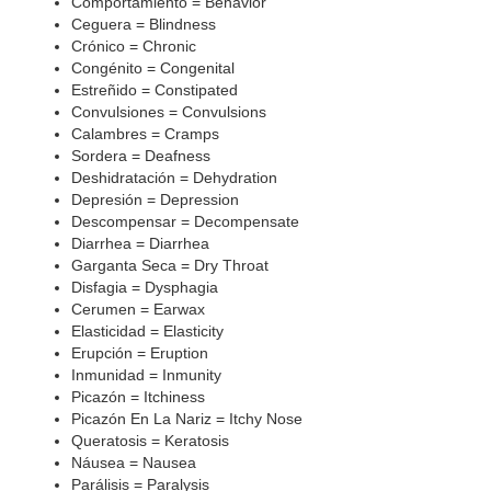
Comportamiento = Behavior
Ceguera = Blindness
Crónico = Chronic
Congénito = Congenital
Estreñido = Constipated
Convulsiones = Convulsions
Calambres = Cramps
Sordera = Deafness
Deshidratación = Dehydration
Depresión = Depression
Descompensar = Decompensate
Diarrhea = Diarrhea
Garganta Seca = Dry Throat
Disfagia = Dysphagia
Cerumen = Earwax
Elasticidad = Elasticity
Erupción = Eruption
Inmunidad = Inmunity
Picazón = Itchiness
Picazón En La Nariz = Itchy Nose
Queratosis = Keratosis
Náusea = Nausea
Parálisis = Paralysis