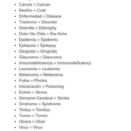
Cáncer = Cancer
Resfrío = Cold
Enfermedad = Disease
Trastorno = Disorder
Distrofia = Distrophy
Dolor De Oído = Ear Ache
Epidemia = Epidemic
Epilepsia = Epilepsy
Gingivitis = Gingivitis
Glaucoma = Glaucoma
Inmunodeficiencia = Immunodeficiency
Leucemia = Leukemia
Melanoma = Melanoma
Fobia = Phobia
Intoxicación = Poisoning
Estrés = Stress
Derrame Cerebral = Stroke
Síndrome = Syndrome
Tinitus = Tinnitus
Tumor = Tumor
Ulcera = Ulcer
Virus = Virus