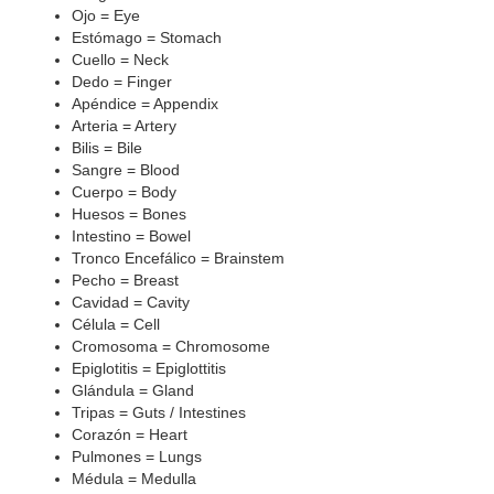
Ojo = Eye
Estómago = Stomach
Cuello = Neck
Dedo = Finger
Apéndice = Appendix
Arteria = Artery
Bilis = Bile
Sangre = Blood
Cuerpo = Body
Huesos = Bones
Intestino = Bowel
Tronco Encefálico = Brainstem
Pecho = Breast
Cavidad = Cavity
Célula = Cell
Cromosoma = Chromosome
Epiglotitis = Epiglottitis
Glándula = Gland
Tripas = Guts / Intestines
Corazón = Heart
Pulmones = Lungs
Médula = Medulla