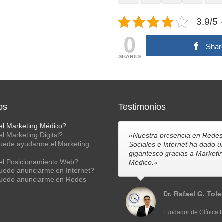
3.9/5 
0
Shar
SHARES
os
Testimonios
el Marketing Médico?
l Marketing Digital?
«Nuestra presencia en Rede
ede ayudarme el Marketing
Sociales e Internet ha dado u
gigantesco gracias a Marketi
el Posicionamiento Web?
Médico.»
edo anunciarme en Internet?
edo anunciarme en Redes
Dr. Rafael G. Tol
Fundador de Clínica 