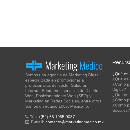
Recurs
¿Qué es 
Somos una agencia de Marketing Digital
¿Qué es e
especializada en promocionar a
¿Cómo pu
profesionistas del sector Salud en
Digital?
Internet. Brindamos servicios de Diseño
¿Que es 
Web, Posicionamiento Web (SEO) y
¿Cómo pu
Marketing en Redes Sociales, entre otros.
¿Cómo pu
Somos un equipo 100% Mexicano.
Sociales?
Tel:
+(52) 55 1955 0087
E-mail:
contacto@marketingmedico.mx