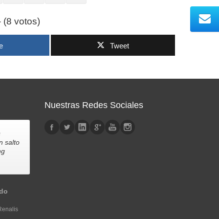
- (8 votos)
e
Tweet
Nuestras Redes Sociales
s
n salto
ng
edo
Renalis