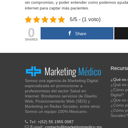
sin compromiso, y poder entender como podemos ayudar
internet para captar más pacientes.
5/5 - (1 voto)
0
Share
SHARES
Recurs
¿Qué es 
Somos una agencia de Marketing Digital
¿Qué es e
especializada en promocionar a
¿Cómo pu
profesionistas del sector Salud en
Digital?
Internet. Brindamos servicios de Diseño
¿Que es 
Web, Posicionamiento Web (SEO) y
¿Cómo pu
Marketing en Redes Sociales, entre otros.
¿Cómo pu
Somos un equipo 100% Mexicano.
Sociales?
Tel:
+(52) 55 1955 0087
E-mail:
contacto@marketingmedico.mx