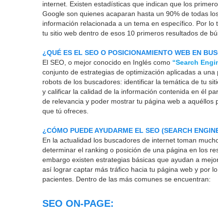
internet. Existen estadísticas que indican que los prime
Google son quienes acaparan hasta un 90% de todas lo
información relacionada a un tema en específico. Por lo ta
tu sitio web dentro de esos 10 primeros resultados de 
¿QUÉ ES EL SEO O POSICIONAMIENTO WEB EN BU
El SEO, o mejor conocido en Inglés como
“Search Engi
conjunto de estrategias de optimización aplicadas a una
robots de los buscadores: identificar la temática de tu sitio
y calificar la calidad de la información contenida en él p
de relevancia y poder mostrar tu página web a aquéllos
que tú ofreces.
¿CÓMO PUEDE AYUDARME EL SEO (SEARCH ENGINE
En la actualidad los buscadores de internet toman much
determinar el ranking o posición de una página en los r
embargo existen estrategias básicas que ayudan a mejora
así lograr captar más tráfico hacia tu página web y por l
pacientes. Dentro de las más comunes se encuentran:
SEO ON-PAGE: