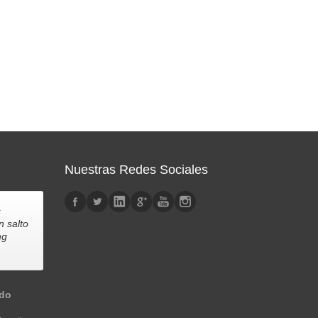
Nuestras Redes Sociales
s
n salto
ng
edo