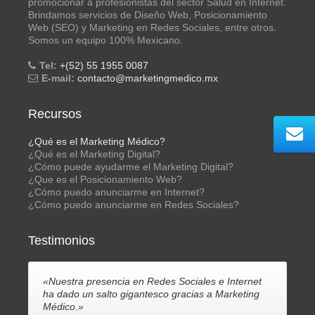
promocionar a profesionistas del sector Salud en Internet.
Brindamos servicios de Diseño Web, Posicionamiento
Web (SEO) y Marketing en Redes Sociales, entre otros.
Somos un equipo 100% Mexicano.
Tel:
+(52) 55 1955 0087
E-mail:
contacto@marketingmedico.mx
Recursos
¿Qué es el Marketing Médico?
¿Qué es el Marketing Digital?
¿Cómo puede ayudarme el Marketing Digital?
¿Que es el Posicionamiento Web?
¿Cómo puedo anunciarme en Internet?
¿Cómo puedo anunciarme en Redes Sociales?
Testimonios
«Nuestra presencia en Redes Sociales e Internet
ha dado un salto gigantesco gracias a Marketing
Médico.»