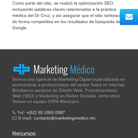
Como parte del sitio, se realizó la optimización SEO,
incluyendo palabras claves relacionadas a la práctica
médica del Dr Cruz, y así asegurar que el sitio rankeara
de forma competitiva en los resultados de búsqueda de
Google.
Somos una agencia de Marketing Digital especializada en
promocionar a profesionistas del sector Salud en Internet.
Brindamos servicios de Diseño Web, Posicionamiento
Web (SEO) y Marketing en Redes Sociales, entre otros.
Somos un equipo 100% Mexicano.
Tel:
+(52) 55 1955 0087
E-mail:
contacto@marketingmedico.mx
Recursos